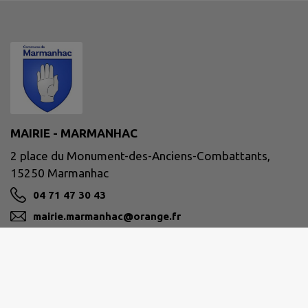
MAIRIE - MARMANHAC
2 place du Monument-des-Anciens-Combattants,
15250 Marmanhac
04 71 47 30 43
mairie.marmanhac@orange.fr
M'Y RENDRE
www.marmanhac.fr/