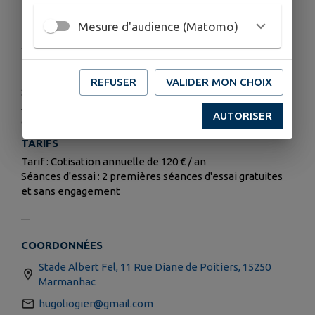
Président :
Hugo Liogier
Mesure d'audience (Matomo)
HORAIRES
REFUSER
VALIDER MON CHOIX
Septembre à juin : le dimanche de 10h00 à 11h00
Juillet à août : de 9h00 à 10h00 durant la période de forte
AUTORISER
chaleur
TARIFS
Tarif : Cotisation annuelle de 120 € / an
Séances d'essai : 2 premières séances d'essai gratuites
et sans engagement
COORDONNÉES
Stade Albert Fel, 11 Rue Diane de Poitiers, 15250
Marmanhac
hugoliogier@gmail.com