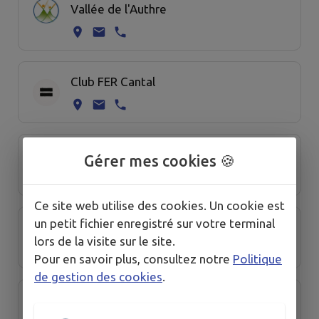
Vallée de l'Authre
Club FER Cantal
Cochonnet Marmanhacois
Gérer mes cookies 🍪
Ce site web utilise des cookies. Un cookie est
un petit fichier enregistré sur votre terminal
Comité des Fêtes et d’animation
lors de la visite sur le site.
Pour en savoir plus, consultez notre
Politique
de gestion des cookies
.
Gymnastique volontaire de Marmanhac
- Laroquevielle