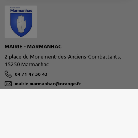
MAIRIE - MARMANHAC
2 place du Monument-des-Anciens-Combattants,
15250 Marmanhac
04 71 47 30 43
mairie.marmanhac@orange.fr
M'Y RENDRE
www.marmanhac.fr/