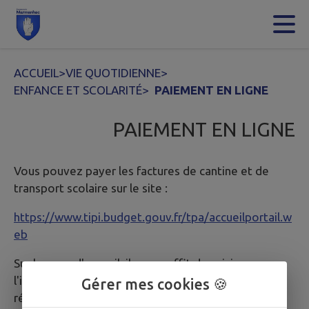
Contenu
Menu
Recherche
Pied de page
ACCUEIL
>
VIE QUOTIDIENNE
>
ENFANCE ET SCOLARITÉ
>
PAIEMENT EN LIGNE
PAIEMENT EN LIGNE
Vous pouvez payer les factures de cantine et de
transport scolaire sur le site :
https://www.tipi.budget.gouv.fr/tpa/accueilportail.w
eb
Sur la page d'accueil, il vous suffit de saisir
l'identifiant collectivité puis, sur la page suivante, la
Gérer mes cookies 🍪
référence de votre avis ; vous accédez alors au