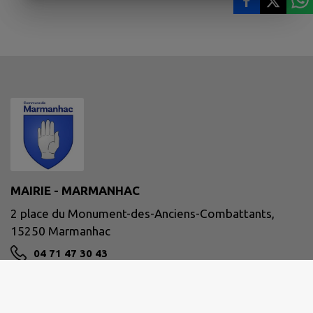
MAIRIE - MARMANHAC
2 place du Monument-des-Anciens-Combattants,
15250 Marmanhac
04 71 47 30 43
mairie.marmanhac@orange.fr
M'Y RENDRE