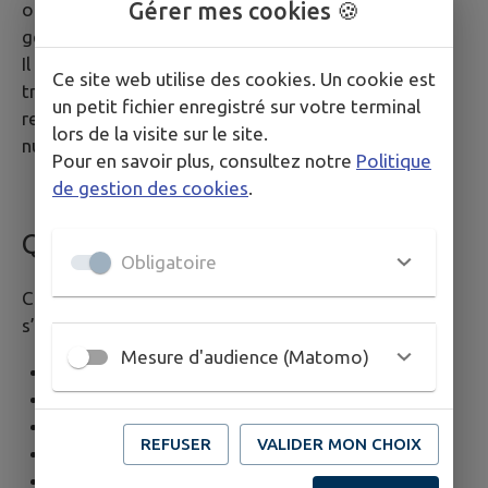
Gérer mes cookies 🍪
ou agents de police judiciaire (maire, policiers,
gendarmes).
Il faut également tenir compte des possibles
Ce site web utilise des cookies. Un cookie est
troubles du voisinage. Le voisin peut engager la
un petit fichier enregistré sur votre terminal
responsabilité de celui qui brûle les déchets pour
lors de la visite sur le site.
nuisances olfactives.
Pour en savoir plus, consultez notre
Politique
de gestion des cookies
.
Que sont les déchets verts ?
Obligatoire
Ce sont des déchets végétaux de jardin (ou parc). Il
s’agit des végétaux suivants :
Mesure d'audience (Matomo)
herbe après tonte de pelouse
feuilles mortes,
résidus de taille de haies et arbustes,
REFUSER
VALIDER MON CHOIX
résidus de débroussaillage,
épluchures de fruits et légumes.