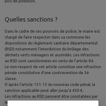
pics de pollution.
Quelles sanctions ?
Dans le cadre de ses pouvoirs de police, le maire est
chargé de faire respecter dans sa commune les
dispositions du règlement sanitaire départemental
(RSD) notamment l’interdiction du brûlage des
déchets verts ménagers et assimilés. Les infractions
au RSD sont sanctionnées en vertu de l’article 84.
Le non-respect de cet article constitue une infraction
pénale constitutive d’une contravention de 3è
classe.
D’après l’article 131-13 du nouveau code pénal, la
sanction applicable peut aller jusqu’à 450 €.
Les infractions au RSD peuvent être constatées par
les agents de police municipale et par les officiers