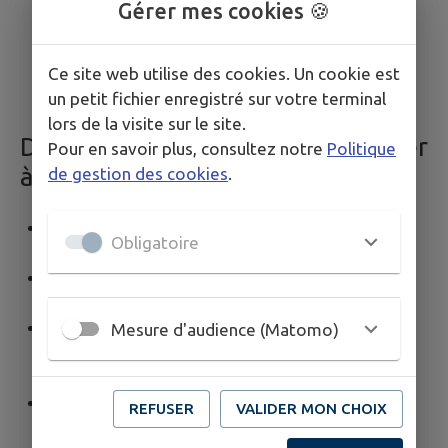
un soutien administratif et logistique pour aider
Gérer mes cookies 🍪
les associations dans leurs démarches et leurs
projets.
Ce site web utilise des cookies. Un cookie est
un petit fichier enregistré sur votre terminal
lors de la visite sur le site.
De votre côté, comment contribuer
Pour en savoir plus, consultez notre
Politique
à la vie associative ?
de gestion des cookies
.
Devenez bénévole
: participez aux activités des
Obligatoire
associations.
Participez aux événements
: venez nombreux
aux manifestations organisées.
Créez votre association
: vous souhaitez créer
Mesure d'audience (Matomo)
ou reprendre une association? Lancez-vous, la
commune peut vous accompagner.
Faites un don
: soutenez financièrement les
REFUSER
VALIDER MON CHOIX
projets associatifs.