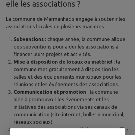
elle les associations ?
La commune de Marmanhac s'engage à soutenir les
associations locales de plusieurs manières :
Subventions
: chaque année, la commune alloue
des subventions pour aider les associations à
financer leurs projets et activités.
Mise à disposition de locaux ou matériel
: la
commune met gratuitement à disposition les
salles et des équipements municipaux pour les
réunions et les événements des associations.
Communication et promotion
: la commune
aide à promouvoir les événements et les
initiatives des associations via ses canaux de
communication (site internet, bulletin municipal,
réseaux sociaux).
Accompagnement et conseil
: la commune offre