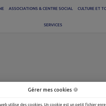
NE
ASSOCIATIONS & CENTRE SOCIAL
CULTURE ET T
du 24 mars 2025
SERVICES
Gérer mes cookies 🍪
web utilise des cookies. Un cookie est un petit fichier enre