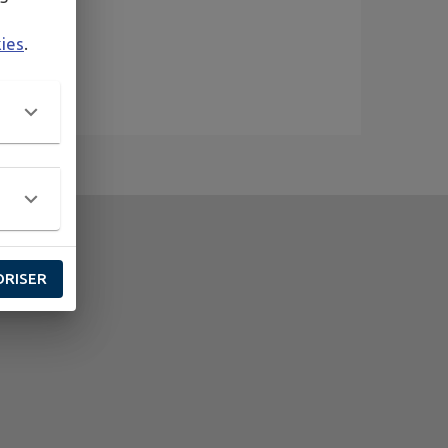
kies
.
ORISER