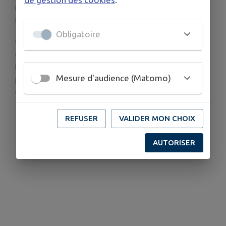
marche depuis un petit parking situé à proximité
(200m).
Obligatoire
Grâce à ses indications, les sommets et points
d'intérêts qui composent le panorama sont
facilement identifiables. L'accès y est aisé et
Mesure d'audience (Matomo)
possible toute l'année, ce qui en fait une
destination idéale pour les familles.
REFUSER
VALIDER MON CHOIX
AUTORISER