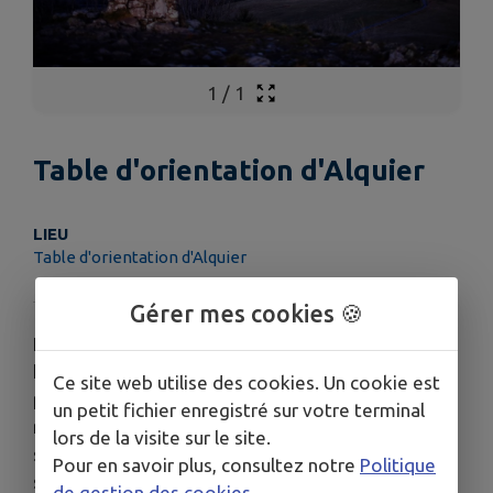
1
/
1
Table d'orientation d'Alquier
LIEU
Table d'orientation d'Alquier
Gérer mes cookies 🍪
La table d'orientation d'Alquier, située sur les
hauteurs de Marmanhac, est un incontournable
Ce site web utilise des cookies. Un cookie est
pour les amateurs de paysages. Perchée à 977
un petit fichier enregistré sur votre terminal
mètres d'altitude, elle offre une vue imprenable
lors de la visite sur le site.
sur les monts du Cantal, notamment les puys, qui
Pour en savoir plus, consultez notre
Politique
se dévoilent majestueusement après une courte
de gestion des cookies
.