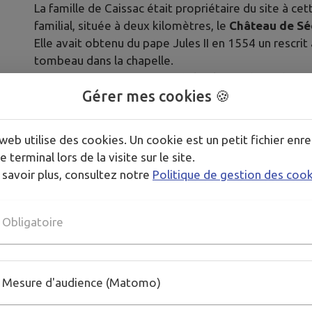
La famille de Caissac était propriétaire du site à cet
familial, située à deux kilomètres, le
Château de Sé
Elle avait obtenu du pape Jules II en 1554 un rescri
tombeau dans la chapelle.
⚒️Ce n’est pourtant qu’un siècle plus tard qu’Edme de
Gérer mes cookies 🍪
consacrée en 1667.
La tourmente révolutionnaire s’abattit de nouveau 
web utilise des cookies. Un cookie est un petit fichier enre
national et démoli en 1796. Pauline de Béral de Sé
e terminal lors de la visite sur le site.
réappropria les lieux, et édifia un nouvel édifice, i
 savoir plus, consultez notre
Politique de gestion des coo
reste celle du pèlerinage annuel, qui continue chaque
de son anniversaire. Le lieu est aussi redevenu celui 
Sédaiges depuis plus de 18 générations. La toile im
Obligatoire
dans la chapelle à sa dernière reconstruction : fut-e
château où elle avait trouvé refuge durant la révolut
Mesure d'audience (Matomo)