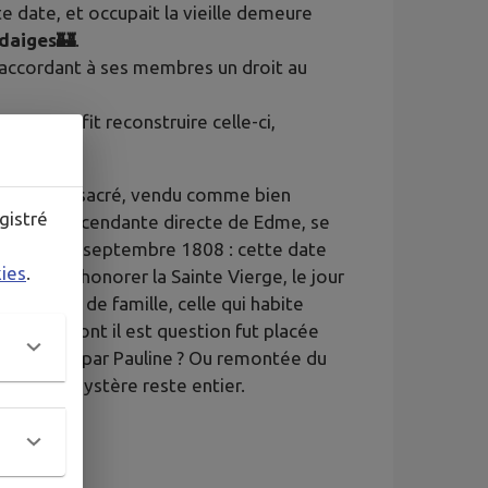
te date, et occupait la vieille demeure
daiges
🏰
.
t accordant à ses membres un droit au
 Caissac fit reconstruire celle-ci,
sur le lieu sacré, vendu comme bien
gistré
daiges, descendante directe de Edme, se
nauguré le 8 septembre 1808 : cette date
kies
.
 année à honorer la Sainte Vierge, le jour
du caveau de famille, celle qui habite
posante dont il est question fut placée
lle acquise par Pauline ? Ou remontée du
ion ? Le mystère reste entier.