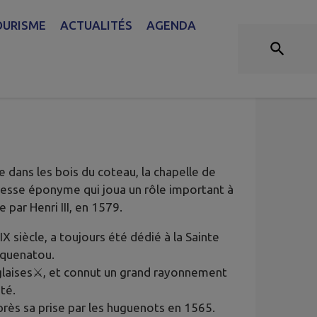
OURISME
ACTUALITÉS
AGENDA
e dans les bois du coteau, la chapelle de
eresse éponyme qui joua un rôle important à
par Henri III, en 1579.
IX siècle, a toujours été dédié à la Sainte
oquenatou.
nglaises⚔️, et connut un grand rayonnement
té.
après sa prise par les huguenots en 1565.