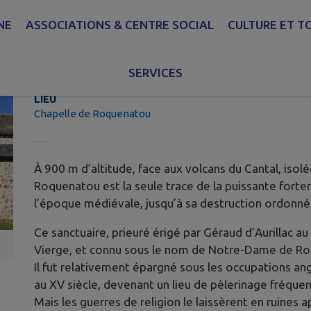
NE
ASSOCIATIONS & CENTRE SOCIAL
CULTURE ET T
Chapelle de Roquenatou
SERVICES
LIEU
Chapelle de Roquenatou
À 900 m d’altitude, face aux volcans du Cantal, isolé
Roquenatou est la seule trace de la puissante fort
l’époque médiévale, jusqu’à sa destruction ordonnée 
Ce sanctuaire, prieuré érigé par Géraud d’Aurillac au 
Vierge, et connu sous le nom de Notre-Dame de R
Il fut relativement épargné sous les occupations a
au XV siècle, devenant un lieu de pèlerinage fréquen
Mais les guerres de religion le laissèrent en ruines 