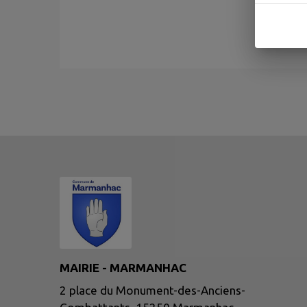
MAIRIE - MARMANHAC
2 place du Monument-des-Anciens-